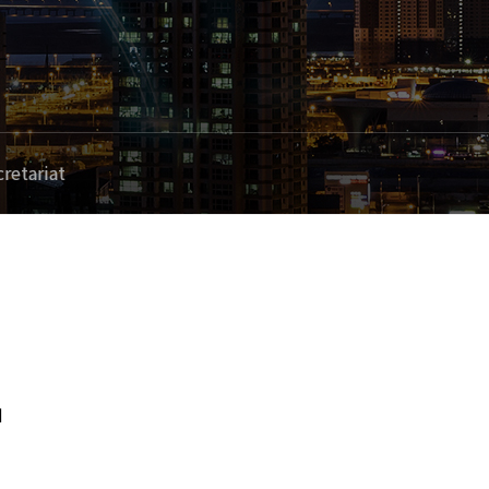
retariat
체