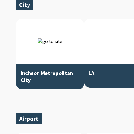
City
Incheon Metropolitan
LA
City
Airport